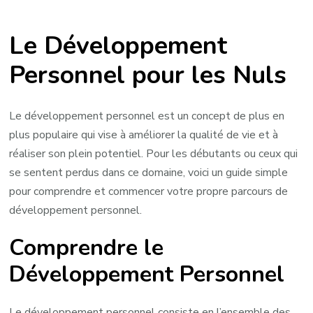
Guide
pratique
Le Développement
sur
le
Personnel pour les Nuls
développement
personnel
pour
Le développement personnel est un concept de plus en
les
plus populaire qui vise à améliorer la qualité de vie et à
novices
réaliser son plein potentiel. Pour les débutants ou ceux qui
se sentent perdus dans ce domaine, voici un guide simple
pour comprendre et commencer votre propre parcours de
développement personnel.
Comprendre le
Développement Personnel
Le développement personnel consiste en l’ensemble des