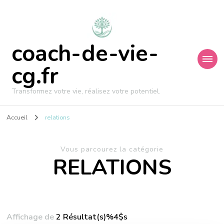
coach-de-vie-
cg.fr
Transformez votre vie, réalisez votre potentiel.
Accueil
relations
Vous parcourez la catégorie
RELATIONS
Affichage de
2 Résultat(s)%4$s