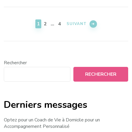
Pagination
des
PAGE
PAGE
PAGE
1
2
…
4
SUIVANT
publications
Rechercher
RECHERCHER
Derniers messages
Optez pour un Coach de Vie à Domicile pour un
Accompagnement Personnalisé