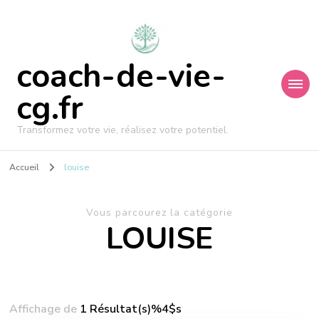
coach-de-vie-
cg.fr
Transformez votre vie, réalisez votre potentiel.
Accueil
louise
Vous parcourez la catégorie
LOUISE
Affichage de
1 Résultat(s)%4$s