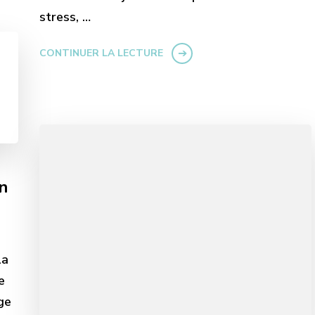
stress, …
CONTINUER LA LECTURE
n
La
e
ge