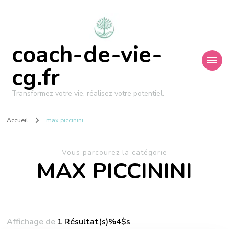
coach-de-vie-
cg.fr
Transformez votre vie, réalisez votre potentiel.
Accueil
max piccinini
Vous parcourez la catégorie
MAX PICCININI
Affichage de
1 Résultat(s)%4$s