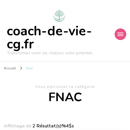
coach-de-vie-
cg.fr
Transformez votre vie, réalisez votre potentiel.
Accueil
fnac
Vous parcourez la catégorie
FNAC
Affichage de
2 Résultat(s)%4$s