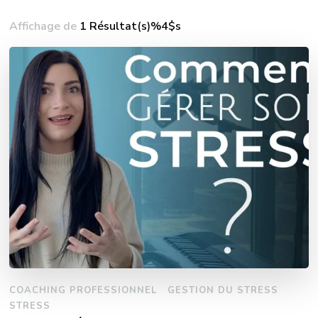
Affichage de
1 Résultat(s)%4$s
COACHING PROFESSIONNEL
GESTION DU STRESS
STRESS