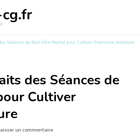
cg.fr
l.
 des Séances de Bien-Être Mental pour Cultiver l’Harmonie Intérieure
faits des Séances de
pour Cultiver
ure
sur
Laisser un commentaire
Explorez