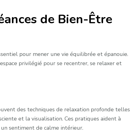
les
Séances de Bien-Être
Bienfaits
des
Séances
de
Bien-
sentiel pour mener une vie équilibrée et épanouie.
Être
space privilégié pour se recentrer, se relaxer et
Mental
pour
Cultiver
l’Harmonie
Intérieure
ouvent des techniques de relaxation profonde telles
ciente et la visualisation. Ces pratiques aident à
er un sentiment de calme intérieur.