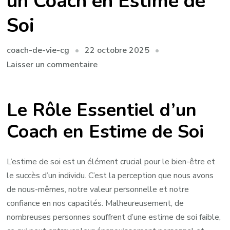
un Coach en Estime de
Soi
22 octobre 2025
coach-de-vie-cg
sur
Laisser un commentaire
Maximisez
votre
Le Rôle Essentiel d’un
Confiance
en
Coach en Estime de Soi
Vous
avec
un
L’estime de soi est un élément crucial pour le bien-être et
Coach
le succès d’un individu. C’est la perception que nous avons
en
de nous-mêmes, notre valeur personnelle et notre
Estime
confiance en nos capacités. Malheureusement, de
de
nombreuses personnes souffrent d’une estime de soi faible,