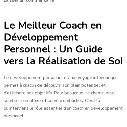
sur
Laisser un commentaire
Choisir
le
Le Meilleur Coach en
Meilleur
Coach
Développement
en
Personnel : Un Guide
Développement
Personnel:
vers la Réalisation de Soi
Votre
Guide
vers
Le développement personnel est un voyage intérieur qui
la
permet à chacun de découvrir son plein potentiel et
Réussite
d’atteindre ses objectifs. Pour beaucoup, ce chemin peut
personnelle
sembler complexe et semé d’embûches. C’est là
qu’intervient le rôle essentiel d’un coach en développement
personnel.