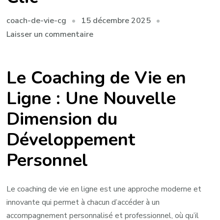
15 décembre 2025
coach-de-vie-cg
sur
Laisser un commentaire
Le
Coaching
Le Coaching de Vie en
de
Vie
Ligne : Une Nouvelle
en
Dimension du
Ligne
:
Développement
Votre
Accompagnement
Personnel
Personnel
à
Le coaching de vie en ligne est une approche moderne et
Portée
innovante qui permet à chacun d’accéder à un
de
accompagnement personnalisé et professionnel, où qu’il
Clic