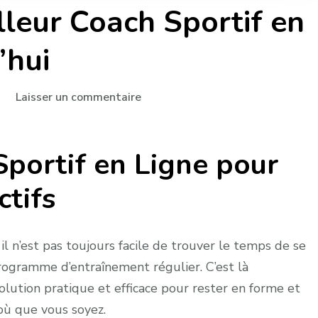
lleur Coach Sportif en
’hui
sur
Laisser un commentaire
Trouvez
Votre
Sportif en Ligne pour
Meilleur
Coach
ctifs
Sportif
en
Ligne
il n’est pas toujours facile de trouver le temps de se
dès
programme d’entraînement régulier. C’est là
Aujourd’hui
solution pratique et efficace pour rester en forme et
 où que vous soyez.