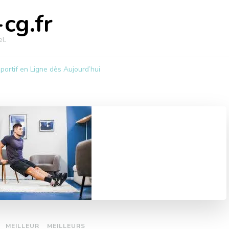
cg.fr
l.
ortif en Ligne dès Aujourd’hui
MEILLEUR
MEILLEURS