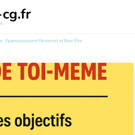
cg.fr
l.
e : Épanouissement Personnel et Bien-Être