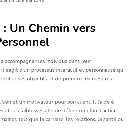
sur
sser un commentaire
Le
Coaching
 : Un Chemin vers
de
Vie
Personnel
:
Épanouissement
Personnel
e à accompagner les individus dans leur
et
 s’agit d’un processus interactif et personnalisé qui
Bien-
entifier ses objectifs et de prendre les mesures
Être
ien et un motivateur pour son client. Il l’aide à
s et ses faiblesses afin de définir un plan d’action
aines tels que la carrière, les relations, la santé ou