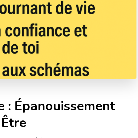
e : Épanouissement
-Être