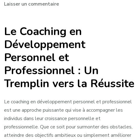
sur
Laisser un commentaire
Optimisez
Votre
Le Coaching en
Réussite
avec
Développement
le
Personnel et
Coaching
en
Professionnel : Un
Développement
Personnel
Tremplin vers la Réussite
et
Professionnel
Le coaching en développement personnel et professionnel
est une approche puissante qui vise à accompagner les
individus dans leur croissance personnelle et
professionnelle. Que ce soit pour surmonter des obstacles,
atteindre des objectifs ambitieux ou simplement améliorer