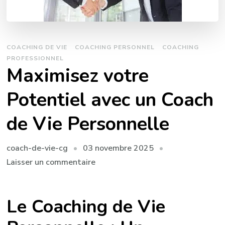
COACHING DE VIE
COACHING PERSONNEL
COACHING
PROFESSIONNEL
Maximisez votre
Potentiel avec un Coach
de Vie Personnelle
03 novembre 2025
coach-de-vie-cg
sur
Laisser un commentaire
Maximisez
votre
Le Coaching de Vie
Potentiel
avec