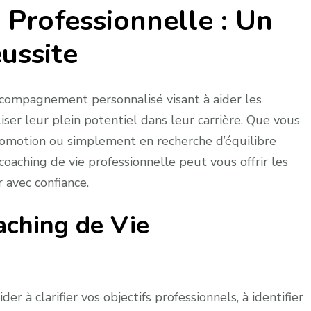
 Professionnelle : Un
grâce
au
ussite
coaching
de
vie
ccompagnement personnalisé visant à aider les
aliser leur plein potentiel dans leur carrière. Que vous
romotion ou simplement en recherche d’équilibre
coaching de vie professionnelle peut vous offrir les
 avec confiance.
ching de Vie
r à clarifier vos objectifs professionnels, à identifier