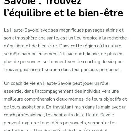
Savoie : Trouvez
Bien-
l’équilibre et le bien-être
Être
avec
un
La Haute-Savoie, avec ses magnifiques paysages alpins et
Coach
son atmosphère apaisante, est un lieu propice à la recherche
de
d’équilibre et de bien-être. Dans cette région où la nature
Vie
se mêle harmonieusement à la vie quotidienne, de plus en
en
plus de personnes se tournent vers le coaching de vie pour
Haute-
trouver guidance et soutien dans leur parcours personnel.
Savoie
Un coach de vie en Haute-Savoie peut jouer un rôle
essentiel dans l’accompagnement des individus vers une
meilleure compréhension d’eux-mêmes, de leurs objectifs et
de leurs aspirations. En travaillant main dans la main avec un
coach professionnel, les habitants de la Haute-Savoie
peuvent explorer leurs défis personnels, surmonter les
obstacles et atteindre un état de bien-être global.