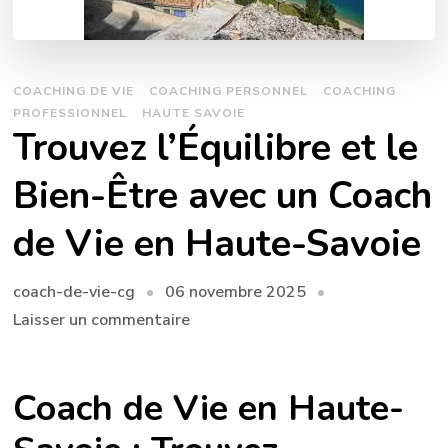
COACHING DE VIE
COACHING PERSONNEL
COACHING
PROFESSIONNEL
HAUTE SAVOIE
Trouvez l’Équilibre et le
Bien-Être avec un Coach
de Vie en Haute-Savoie
06 novembre 2025
coach-de-vie-cg
sur
Laisser un commentaire
Trouvez
l’Équilibre
Coach de Vie en Haute-
et
le