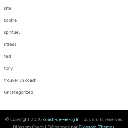
site
sophie
spirituel
stress
ted
tony
trouver un coach
Uncategorized
© Copyright 2026
coach-de-vie-cg.fr
. Tous droits réservés.
Blossom Coach | Développé par
Blossom Themes
.