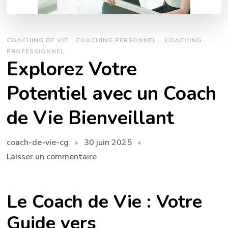
COACHING DE VIE
COACHING PERSONNEL
COACHING
PROFESSIONNEL
Explorez Votre
Potentiel avec un Coach
de Vie Bienveillant
30 juin 2025
coach-de-vie-cg
sur
Laisser un commentaire
Explorez
Votre
Le Coach de Vie : Votre
Potentiel
avec
Guide vers
un