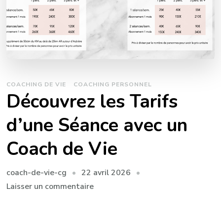
COACHING DE VIE
COACHING PERSONNEL
Découvrez les Tarifs
d’une Séance avec un
Coach de Vie
22 avril 2026
coach-de-vie-cg
sur
Laisser un commentaire
Découvrez
les