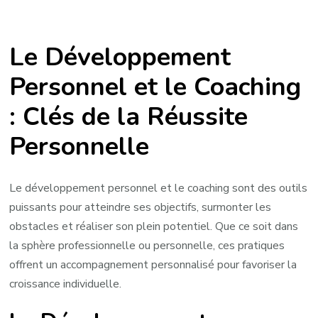
Épanouissement
personnel
Le Développement
à
travers
Personnel et le Coaching
le
: Clés de la Réussite
coaching
:
Personnelle
les
clés
du
Le développement personnel et le coaching sont des outils
développement
puissants pour atteindre ses objectifs, surmonter les
personnel
obstacles et réaliser son plein potentiel. Que ce soit dans
la sphère professionnelle ou personnelle, ces pratiques
offrent un accompagnement personnalisé pour favoriser la
croissance individuelle.