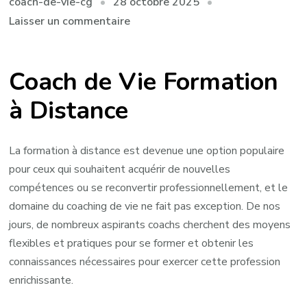
28 octobre 2025
coach-de-vie-cg
sur
Laisser un commentaire
Formation
à
Coach de Vie Formation
Distance
en
à Distance
Coaching
de
Vie
La formation à distance est devenue une option populaire
pour ceux qui souhaitent acquérir de nouvelles
compétences ou se reconvertir professionnellement, et le
domaine du coaching de vie ne fait pas exception. De nos
jours, de nombreux aspirants coachs cherchent des moyens
flexibles et pratiques pour se former et obtenir les
connaissances nécessaires pour exercer cette profession
enrichissante.