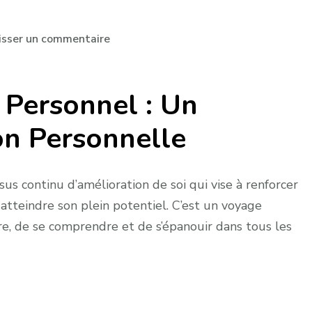
sur
isser un commentaire
Exemple
de
Personnel : Un
Développement
Personnel:
on Personnelle
Une
Transformation
Personnelle
 continu d’amélioration de soi qui vise à renforcer
Inspirante
 atteindre son plein potentiel. C’est un voyage
re, de se comprendre et de s’épanouir dans tous les