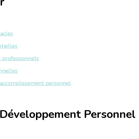
r
acles
tielles
t professionnels
nnelles
l’accomplissement personnel
u Développement Personnel