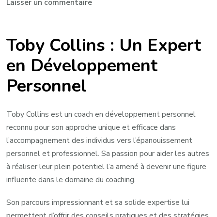
sur
Laisser un commentaire
La
Vision
Toby Collins : Un Expert
de
Toby
en Développement
Collins
Personnel
pour
le
Développement
Toby Collins est un coach en développement personnel
Personnel
reconnu pour son approche unique et efficace dans
l’accompagnement des individus vers l’épanouissement
personnel et professionnel. Sa passion pour aider les autres
à réaliser leur plein potentiel l’a amené à devenir une figure
influente dans le domaine du coaching.
Son parcours impressionnant et sa solide expertise lui
permettent d’offrir des conseils pratiques et des stratégies