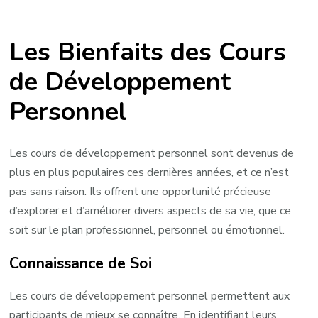
Exploration
et
Les Bienfaits des Cours
Épanouissement
:
de Développement
Les
Personnel
Cours
de
Développement
Les cours de développement personnel sont devenus de
Personnel
plus en plus populaires ces dernières années, et ce n’est
pour
pas sans raison. Ils offrent une opportunité précieuse
Révéler
d’explorer et d’améliorer divers aspects de sa vie, que ce
Votre
soit sur le plan professionnel, personnel ou émotionnel.
Potentiel
Connaissance de Soi
Les cours de développement personnel permettent aux
participants de mieux se connaître. En identifiant leurs