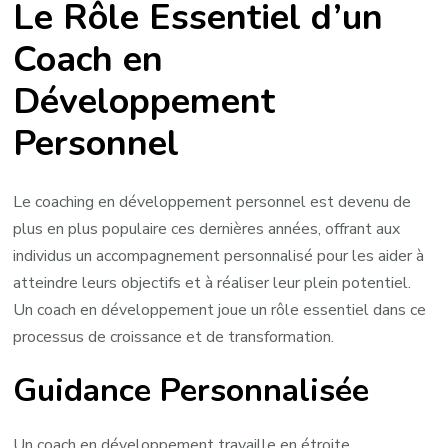
Le Rôle Essentiel d’un
Essentiel:
Coach
Coach en
en
Développement
Développement
Personnel
Personnel
pour
Réaliser
Votre
Le coaching en développement personnel est devenu de
Potentiel
plus en plus populaire ces dernières années, offrant aux
individus un accompagnement personnalisé pour les aider à
atteindre leurs objectifs et à réaliser leur plein potentiel.
Un coach en développement joue un rôle essentiel dans ce
processus de croissance et de transformation.
Guidance Personnalisée
Un coach en développement travaille en étroite