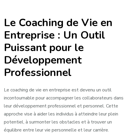
Optimisez
le
Le Coaching de Vie en
Potentiel
Professionnel
Entreprise : Un Outil
avec
Puissant pour le
un
Coach
Développement
de
Vie
Professionnel
en
Entreprise
Le coaching de vie en entreprise est devenu un outil
incontournable pour accompagner les collaborateurs dans
leur développement professionnel et personnel. Cette
approche vise à aider les individus à atteindre leur plein
potentiel, à surmonter les obstacles et à trouver un
équilibre entre leur vie personnelle et leur carrière.