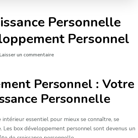
oissance Personnelle
eloppement Personnel
sur
Laisser un commentaire
Exploration
et
ment Personnel : Votre
Croissance
Personnelle
issance Personnelle
avec
les
Box
ntérieur essentiel pour mieux se connaître, se
Développement
vie. Les box développement personnel sont devenus un
Personnel
te de croissance personnelle.