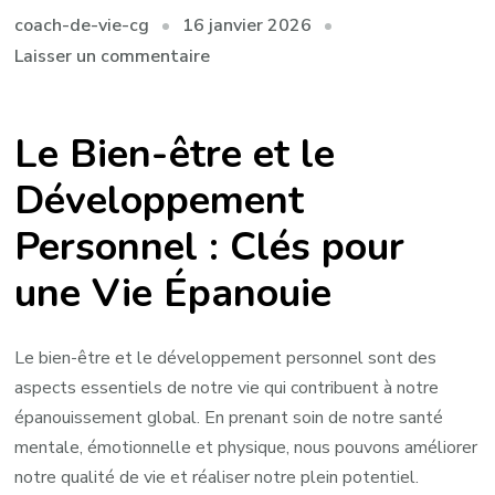
16 janvier 2026
coach-de-vie-cg
sur
Laisser un commentaire
Épanouissement
personnel
Le Bien-être et le
:
Les
Développement
Clés
Personnel : Clés pour
du
Bien-
une Vie Épanouie
être
et
du
Le bien-être et le développement personnel sont des
Développement
aspects essentiels de notre vie qui contribuent à notre
Personnel
épanouissement global. En prenant soin de notre santé
mentale, émotionnelle et physique, nous pouvons améliorer
notre qualité de vie et réaliser notre plein potentiel.