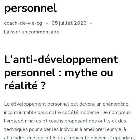
personnel
05 juillet 2026
coach-de-vie-cg
sur
Laisser un commentaire
Remise
en
L’anti-développement
question
du
personnel : mythe ou
développement
réalité ?
personnel
:
plaidoyer
Le développement personnel est devenu un phénomène
pour
incontournable dans notre société moderne. De nombreux
l’approche
livres, séminaires et coachs proposent des outils et des
anti-
techniques pour aider les individus à améliorer leur vie, à
développement
atteindre leurs objectifs et à trouver le bonheur. Cependant,