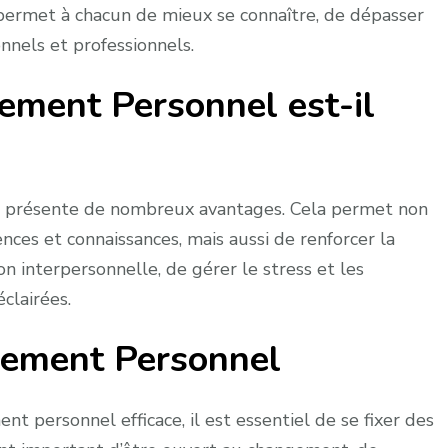
permet à chacun de mieux se connaître, de dépasser
son
chemin
onnels et professionnels.
vers
ement Personnel est-il
la
croissance
personnelle
l présente de nombreux avantages. Cela permet non
ces et connaissances, mais aussi de renforcer la
on interpersonnelle, de gérer le stress et les
clairées.
pement Personnel
personnel efficace, il est essentiel de se fixer des