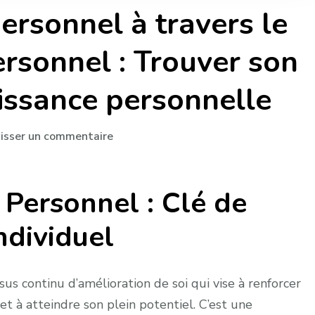
rsonnel à travers le
sonnel : Trouver son
oissance personnelle
sur
aisser un commentaire
Épanouissement
personnel
Personnel : Clé de
à
travers
ndividuel
le
développement
personnel
 continu d’amélioration de soi qui vise à renforcer
:
et à atteindre son plein potentiel. C’est une
Trouver