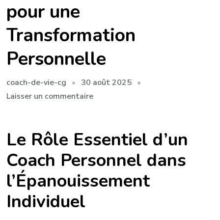
pour une
Transformation
Personnelle
30 août 2025
coach-de-vie-cg
sur
Laisser un commentaire
Le
Guide
Le Rôle Essentiel d’un
Essentiel
du
Coach Personnel dans
Coaching
l’Épanouissement
Personnel
pour
Individuel
une
Transformation