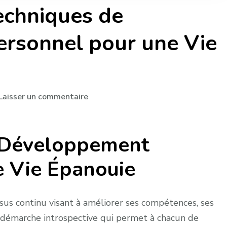
echniques de
rsonnel pour une Vie
sur
Laisser un commentaire
Exploration
des
 Développement
Techniques
de
e Vie Épanouie
Développement
Personnel
pour
us continu visant à améliorer ses compétences, ses
une
une démarche introspective qui permet à chacun de
Vie