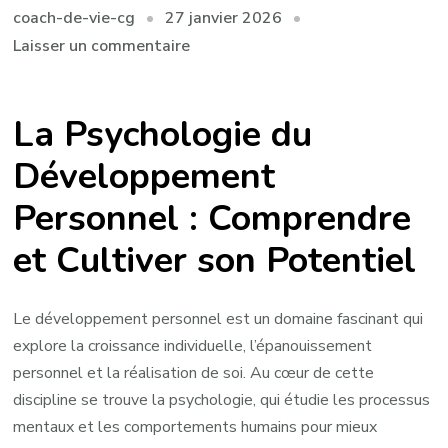
27 janvier 2026
coach-de-vie-cg
sur
Laisser un commentaire
Exploration
de
La Psychologie du
la
Psychologie
Développement
du
Personnel : Comprendre
Développement
Personnel:
et Cultiver son Potentiel
Cultiver
son
Potentiel
Le développement personnel est un domaine fascinant qui
Intérieur
explore la croissance individuelle, l’épanouissement
personnel et la réalisation de soi. Au cœur de cette
discipline se trouve la psychologie, qui étudie les processus
mentaux et les comportements humains pour mieux