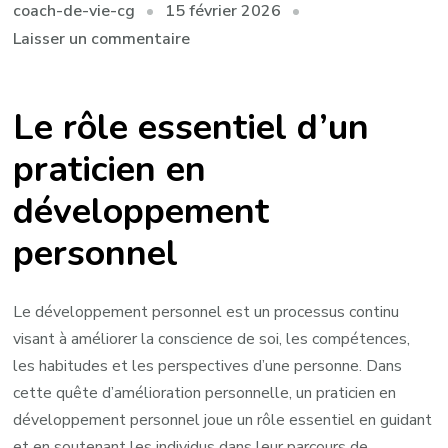
15 février 2026
coach-de-vie-cg
sur
Laisser un commentaire
Le
rôle
Le rôle essentiel d’un
clé
d’un
praticien en
praticien
développement
en
développement
personnel
personnel
dans
l’épanouissement
Le développement personnel est un processus continu
individuel
visant à améliorer la conscience de soi, les compétences,
les habitudes et les perspectives d’une personne. Dans
cette quête d’amélioration personnelle, un praticien en
développement personnel joue un rôle essentiel en guidant
et en soutenant les individus dans leur parcours de