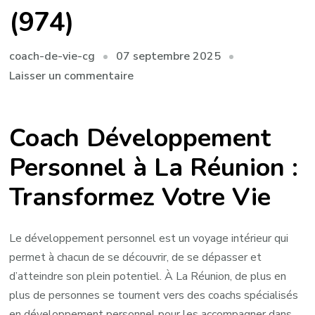
(974)
07 septembre 2025
coach-de-vie-cg
sur
Laisser un commentaire
Guidez
votre
Coach Développement
Transformation
Personnelle
Personnel à La Réunion :
avec
Transformez Votre Vie
un
Coach
en
Le développement personnel est un voyage intérieur qui
Développement
permet à chacun de se découvrir, de se dépasser et
Personnel
d’atteindre son plein potentiel. À La Réunion, de plus en
à
plus de personnes se tournent vers des coachs spécialisés
La
en développement personnel pour les accompagner dans