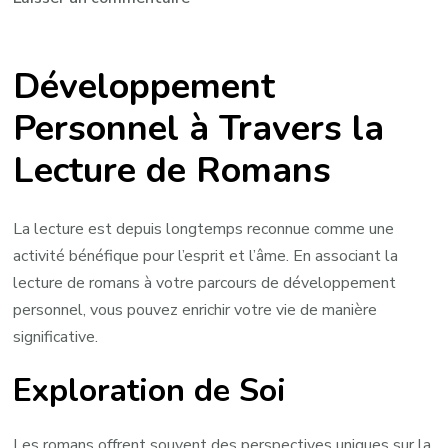
Exploration
du
Développement
Développement
Personnel
Personnel à Travers la
à
Lecture de Romans
Travers
la
Lecture
La lecture est depuis longtemps reconnue comme une
de
activité bénéfique pour l’esprit et l’âme. En associant la
Romans
lecture de romans à votre parcours de développement
personnel, vous pouvez enrichir votre vie de manière
significative.
Exploration de Soi
Les romans offrent souvent des perspectives uniques sur la