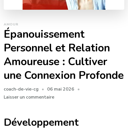
AMOUR
Épanouissement
Personnel et Relation
Amoureuse : Cultiver
une Connexion Profonde
06 mai 2026
coach-de-vie-cg
sur
Laisser un commentaire
Épanouissement
Personnel
Développement
et
Relation