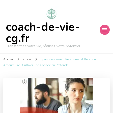
coach-de-vie-
cg.fr
Transformez votre vie, réalisez votre potentiel.
Accueil
amour
Épanouissement Personnel et Relation
Amoureuse : Cultiver une Connexion Profonde