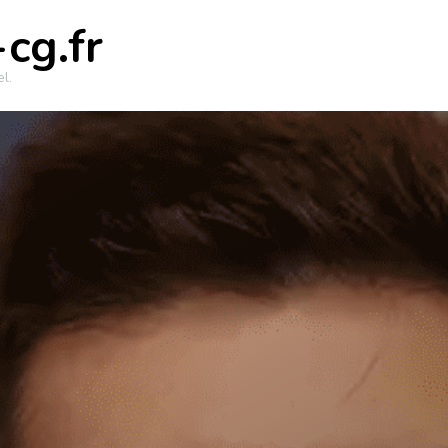
cg.fr
l.