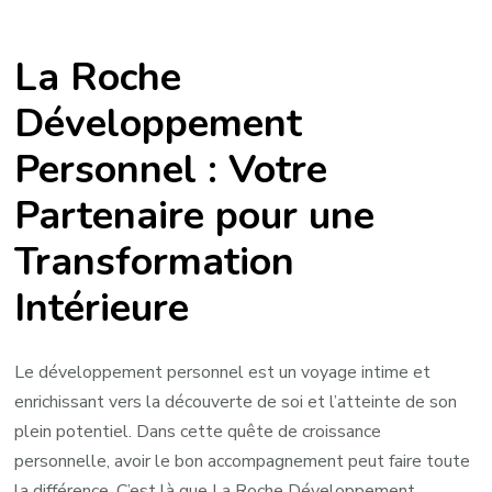
La
Roche
La Roche
Développement
Personnel
Développement
:
Personnel : Votre
Votre
Chemin
Partenaire pour une
vers
l’Épanouissement
Transformation
Personnel
Intérieure
Le développement personnel est un voyage intime et
enrichissant vers la découverte de soi et l’atteinte de son
plein potentiel. Dans cette quête de croissance
personnelle, avoir le bon accompagnement peut faire toute
la différence. C’est là que La Roche Développement