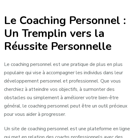
Trouvez
Votre
Le Coaching Personnel :
Coach
Personnel
Un Tremplin vers la
Idéal
Réussite Personnelle
sur
un
Site
Le coaching personnel est une pratique de plus en plus
de
populaire qui vise à accompagner les individus dans leur
Coaching
développement personnel et professionnel. Que vous
Personnel
cherchiez à atteindre vos objectifs, à surmonter des
obstacles ou simplement à améliorer votre bien-être
général, le coaching personnel peut être un outil précieux
pour vous aider à progresser.
Un site de coaching personnel est une plateforme en ligne
qui met en relation des coachs professionnels avec des