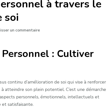
rsonnel à travers le
 soi
sur
aisser un commentaire
Épanouissement
personnel
ersonnel : Cultiver
à
travers
le
développement
de
 continu d’amélioration de soi qui vise à renforcer
soi
t à atteindre son plein potentiel. C’est une démarche
s aspects personnels, émotionnels, intellectuels et
et satisfaisante.