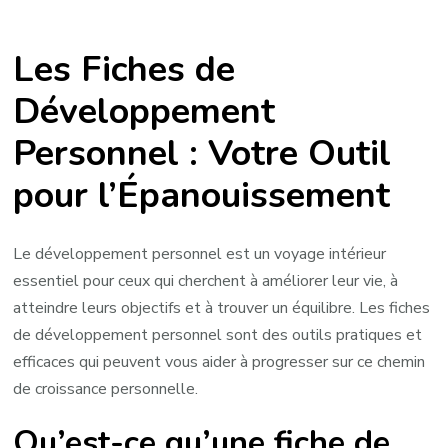
Guide
Pratique
Les Fiches de
pour
Utiliser
Développement
les
Personnel : Votre Outil
Fiches
de
pour l’Épanouissement
Développement
Personnel
avec
Le développement personnel est un voyage intérieur
Succès
essentiel pour ceux qui cherchent à améliorer leur vie, à
atteindre leurs objectifs et à trouver un équilibre. Les fiches
de développement personnel sont des outils pratiques et
efficaces qui peuvent vous aider à progresser sur ce chemin
de croissance personnelle.
Qu’est-ce qu’une fiche de