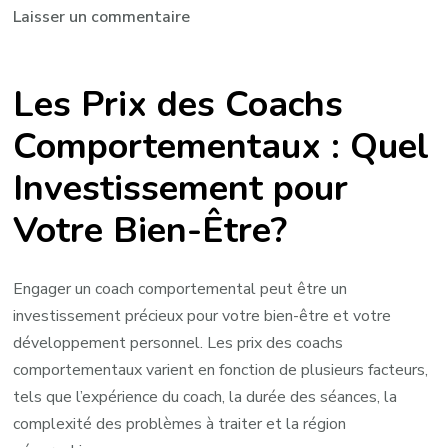
sur
Laisser un commentaire
Les
Tarifs
Les Prix des Coachs
d’un
Coach
Comportementaux : Quel
Comportemental
Investissement pour
:
Quel
Votre Bien-Être?
Investissement
pour
Votre
Engager un coach comportemental peut être un
Bien-
investissement précieux pour votre bien-être et votre
Être?
développement personnel. Les prix des coachs
comportementaux varient en fonction de plusieurs facteurs,
tels que l’expérience du coach, la durée des séances, la
complexité des problèmes à traiter et la région