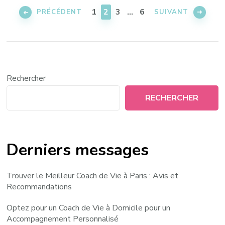
des
PAGE
PAGE
PAGE
PAGE
1
2
3
…
6
PRÉCÉDENT
SUIVANT
publications
Rechercher
RECHERCHER
Derniers messages
Trouver le Meilleur Coach de Vie à Paris : Avis et
Recommandations
Optez pour un Coach de Vie à Domicile pour un
Accompagnement Personnalisé