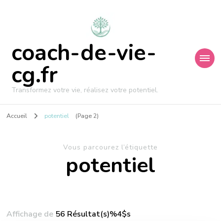
coach-de-vie-
cg.fr
Transformez votre vie, réalisez votre potentiel.
Accueil
potentiel
(Page 2)
Vous parcourez l’étiquette
potentiel
Affichage de
56 Résultat(s)%4$s